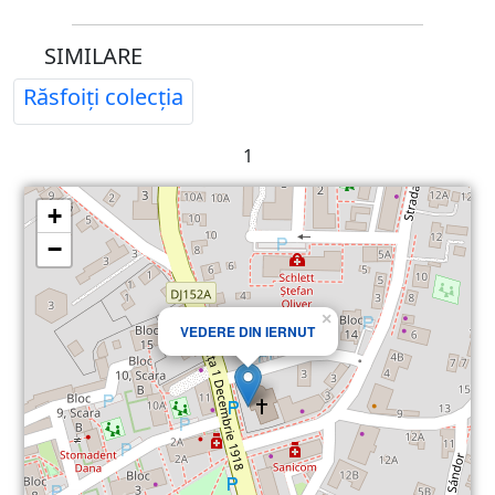
SIMILARE
Răsfoiți colecția
1
+
−
×
VEDERE DIN IERNUT