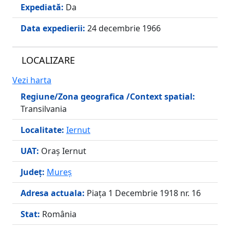
Expediată:
Da
Data expedierii:
24 decembrie 1966
LOCALIZARE
Vezi harta
Regiune/Zona geografica /Context spatial:
Transilvania
Localitate:
Iernut
UAT:
Oraş Iernut
Județ:
Mureş
Adresa actuala:
Piața 1 Decembrie 1918 nr. 16
Stat:
România