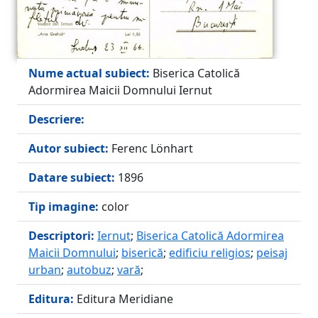
Nume actual subiect:
Biserica Catolică
Adormirea Maicii Domnului Iernut
Descriere:
Autor subiect:
Ferenc Lönhart
Datare subiect:
1896
Tip imagine:
color
Descriptori:
Iernut
;
Biserica Catolică Adormirea
Maicii Domnului
;
biserică
;
edificiu religios
;
peisaj
urban
;
autobuz
;
vară
;
Editura:
Editura Meridiane