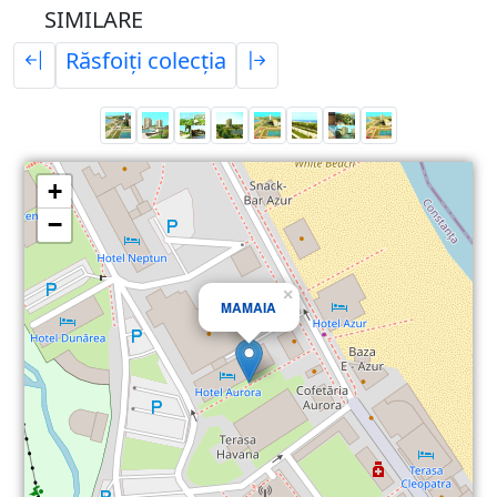
SIMILARE
Răsfoiți colecția
+
−
×
MAMAIA