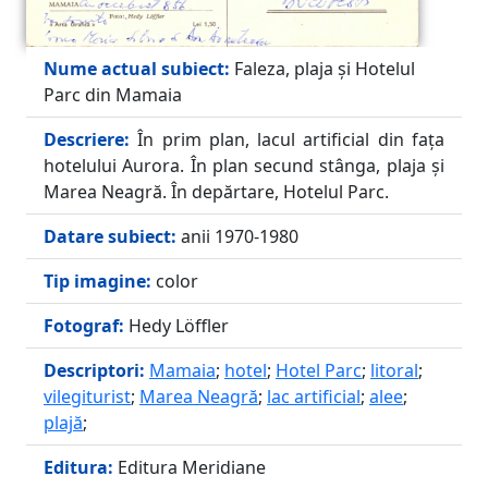
Nume actual subiect:
Faleza, plaja și Hotelul
Parc din Mamaia
Descriere:
În prim plan, lacul artificial din fața
hotelului Aurora. În plan secund stânga, plaja și
Marea Neagră. În depărtare, Hotelul Parc.
Datare subiect:
anii 1970-1980
Tip imagine:
color
Fotograf:
Hedy Löffler
Descriptori:
Mamaia
;
hotel
;
Hotel Parc
;
litoral
;
vilegiturist
;
Marea Neagră
;
lac artificial
;
alee
;
plajă
;
Editura:
Editura Meridiane